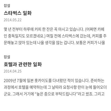
잡설
스타벅스 일화
2014.05.22
몇 년 전부터 하루에 커피 한 잔은 꼭 마시고 있습니다. (어쩌면 카페
인 중독일지도 모르겠네요.) 며칠 전에 스타벅스에 갔는데, 커피를 주
문해놓고 앉아 있는데 나올 생각을 않는 겁니다. 보통은 커피가 나올
때까지 카운터를 들여다보는 편이지만 그 때는 다른 할 일이 있어서
거기에 정신이 팔려 있었습니다. 혹시 주문이 밀렸나 싶어 카운터 쪽
잡설
을 봐도 직원분이 뭘 만들고 계시지는 않더군요. 그래서 영수증을 들
호텔과 관련한 일화
고 가서 물어보니 주문이 누락된 모양이라며 사과하고는 커피와 함께
2014.04.25
쿠폰을 하나 주더군요. 이런 걸 받아 본 건 처음이라 굳이 사진으로 남
2009년 7월에 일본 홋카이도를 다녀왔던 적이 있습니다. 준비하는
겨봤습니다. (글을 작성하는 시점에서 이미 사용했지만요.)
과정에서 호텔을 예약하는데 그 날따라 요청사항 란이 눈에 들어오더
군요. 그래서 거기에 “높은 층으로 부탁드립니다”라고 썼죠. 그리고
나서는 계속해서 준비를 하느라 – 여행은 준비할 때가 제일 재미있다
는 말도 있지만 – 그 일은 기억 저편으로 잊고 있었습니다. 시간은 흘