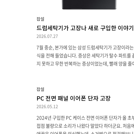
잡설
드럼세탁기가 고장나 새로 구입한 이야기
2026.07.27
7월 중순, 본가에 있는 삼성 드럼세탁기가 고장이라는
식을 전해 들었습니다. 증상은 세탁기가 탈수 파트를 
지 못하고 무한 반복하는 증상이었는데, 빨래 양을 줄
거나 배수필터 청소 등 FAQ에 있는 여러 해결법을 사
보아도 변화가 없더군요. 결국 AS를 신청하기로 했습
하지만 요즘 고객센터가 으레 그렇듯 사람과 연결하는
잡설
정말 힘들었습니다. 처음에는 ARS로 전화했더니 대기
PC 전면 패널 이어폰 단자 고장
태로 걸어놓다 시간이 초과되었다며 끊어 버리더군요.
2026.05.12
래서 웹에서 접수하려고 하니 대부분의 고장은 'AI CS
2024년 구입한 PC 케이스 전면 이어폰 단자가 올 초
봇'과 상담하라며 아예 수리 엔지니어 배정 단계로 넘
접점 불량으로 소리가 나왔다 말았다 하더군요. 처음
지도 않더군요. 몇 번 시도하다 차라리 전화 대기열 '
애꿎은 이어폰을 의심했는데, 소거법으로 점검해보니