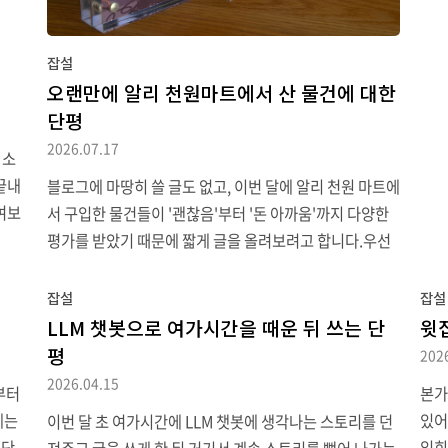
계학
"춤
잡설
프 
오랜만에 알리 천원마트에서 산 물건에 대한
입했
단평
습니
2026.07.17
우드
 소
당연
끝내
블로그에 마땅히 쓸 글도 없고, 이번 달에 알리 천원 마트에
람들
여보
서 구입한 물건들이 '괜찮음'부터 '돈 아까움'까지 다양한
가 
용해
평가를 받았기 때문에 짧게 글을 올려보려고 합니다.우선
니다.
오랜만에 천원 마트를 방문하게 된 이유는 기존에 부엌에
 게
서 쓰던 타이머가 고장 났기 때문입니다. 타이머는 다 똑같
잡설
잡설
 상
지, 하며 다이소에서 2천 원짜리 제품을 구입했지만 알람
LLM 챗봇으로 여가시간을 때운 뒤 쓰는 단
윗
 그
소리가 작고 자석이 약해 냉장고에는 안 붙고 도색 없는 철
평
202
판에만 붙을 정도여서 알리 제품을 사보면 어떨까 싶어 구
2026.04.15
부터
본가
어가
입했습니다.처음에는 부엌 타이머 하면 생각나는 큰 버튼
에는
있어
이번 달 초 여가시간에 LLM 챗봇에 생각나는 스토리를 던
뺑뺑
세 개(분/초/시작)가 달린 제품을 살펴보다 관련 제품으로
 단
입회