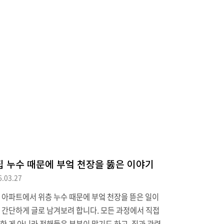
 교양서 구절이 생각나 발췌해 보았습니다.책 제목은
추는 술고래의 수학 이야기"로 (레오나르드 믈로디노
지음) 한동안 절판이었지만 2020년에 판권을 다시 구
는지 같은 출판사, 번역가로 재발간되어 구입할 수 있
다. 이하는 해당 책 내용 발췌 (24~29쪽)[전략] 할리
가 좋은 예가 된다. 할리우드에서의 보상(과 피해)은
한 것일까? 또는 흥행의 성공(과 실패)에서 행운이 사
의 생각보다 더 중요한 역할을 할까? 우리는 모두 천재
성공을 보장해주지 않는다는..
집 누수 때문에 부엌 천장을 뚫은 이야기
6.03.27
 아파트에서 위층 누수 때문에 부엌 천장을 뜯은 일이
 간단하게 글로 남겨보려 합니다. 모든 과정에서 직접
한 게 아니라 전해들은 부분이 많기도 하고, 집과 관련