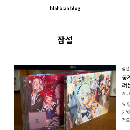
blahblah blog
잡설
잡설
통
려
202
요 
가'
적으
인 