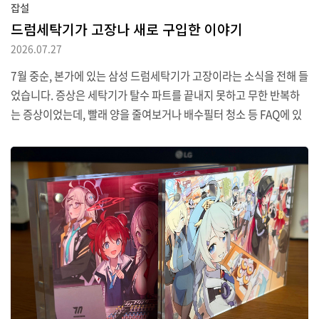
잡설
드럼세탁기가 고장나 새로 구입한 이야기
2026.07.27
7월 중순, 본가에 있는 삼성 드럼세탁기가 고장이라는 소식을 전해 들
었습니다. 증상은 세탁기가 탈수 파트를 끝내지 못하고 무한 반복하
는 증상이었는데, 빨래 양을 줄여보거나 배수필터 청소 등 FAQ에 있
는 여러 해결법을 사용해 보아도 변화가 없더군요. 결국 AS를 신청하
기로 했습니다.하지만 요즘 고객센터가 으레 그렇듯 사람과 연결하는
게 정말 힘들었습니다. 처음에는 ARS로 전화했더니 대기 상태로 걸
어놓다 시간이 초과되었다며 끊어 버리더군요. 그래서 웹에서 접수하
려고 하니 대부분의 고장은 'AI CS 봇'과 상담하라며 아예 수리 엔지
니어 배정 단계로 넘어가지도 않더군요. 몇 번 시도하다 차라리 전화
대기열 '뺑뺑이'를 하는 게 낫겠다 싶어 계속 전화했더니 두 번만에 상
담원 연결에 성공했습니다.가장 빠른 날..