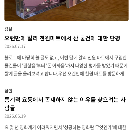
잡설
오랜만에 알리 천원마트에서 산 물건에 대한 단평
2026.07.17
블로그에 마땅히 쓸 글도 없고, 이번 달에 알리 천원 마트에서 구입한
물건들이 '괜찮음'부터 '돈 아까움'까지 다양한 평가를 받았기 때문에
짧게 글을 올려보려고 합니다.우선 오랜만에 천원 마트를 방문하게
된 이유는 기존에 부엌에서 쓰던 타이머가 고장 났기 때문입니다. 타
이머는 다 똑같지, 하며 다이소에서 2천 원짜리 제품을 구입했지만 알
잡설
람 소리가 작고 자석이 약해 냉장고에는 안 붙고 도색 없는 철판에만
통계적 요동에서 존재하지 않는 이유를 찾으려는 사
붙을 정도여서 알리 제품을 사보면 어떨까 싶어 구입했습니다.처음에
람들
는 부엌 타이머 하면 생각나는 큰 버튼 세 개(분/초/시작)가 달린 제품
2026.06.19
을 살펴보다 관련 제품으로 다이얼식 제품이 나와 이쪽을 구입.5천 원
요 몇 년 영화계가 어려워지면서 '성공하는 영화란 무엇인가'에 대한
짜리라 애초에 품질은 기대하지 않아 사진보다 싼 티가 나는 건 감안