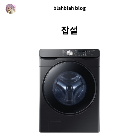
blahblah blog
잡설