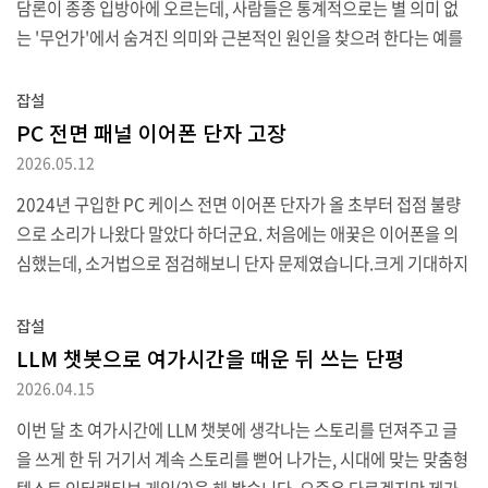
담론이 종종 입방아에 오르는데, 사람들은 통계적으로는 별 의미 없
할 수 있는 부분이지만, 제품이 어필..
는 '무언가'에서 숨겨진 의미와 근본적인 원인을 찾으려 한다는 예를
들면서 영화계 예시를 든 통계학 교양서 구절이 생각나 발췌해 보았
습니다.책 제목은 "춤추는 술고래의 수학 이야기"로 (레오나르드 믈
잡설
로디노프 지음) 한동안 절판이었지만 2020년에 판권을 다시 구입했
PC 전면 패널 이어폰 단자 고장
는지 같은 출판사, 번역가로 재발간되어 구입할 수 있습니다. 이하는
2026.05.12
해당 책 내용 발췌 (24~29쪽)[전략] 할리우드가 좋은 예가 된다. 할리
2024년 구입한 PC 케이스 전면 이어폰 단자가 올 초부터 접점 불량
우드에서의 보상(과 피해)은 당연한 것일까? 또는 흥행의 성공(과 실
으로 소리가 나왔다 말았다 하더군요. 처음에는 애꿎은 이어폰을 의
패)에서 행운이 사람들의 생각보다 더 중요한 역할을 할까? 우리는 모
심했는데, 소거법으로 점검해보니 단자 문제였습니다.크게 기대하지
두 천재가 성공을 보장해주지 않는다는..
는 않았지만 혹시나 해서 접점부활제까지 구입해 봤지만 물리적으로
접점이 구부러지기라도 한 건지 이제는 예전 아날로그 TV 안테나로
잡설
선명한 영상을 찾듯이 정확한 각도로 연결해야 사용 가능할 정도로
LLM 챗봇으로 여가시간을 때운 뒤 쓰는 단평
악화되었는데요. 완본체에 딸려 오는 케이스이니 원가 절감을 극한으
2026.04.15
로 했겠지만 전원 스위치보다 AUX 단자가 먼저 고장날 줄은 몰랐습
이번 달 초 여가시간에 LLM 챗봇에 생각나는 스토리를 던져주고 글
니다.처음에는 예전 케이스에서 리셋 버튼과 전원 버튼을 바꿔 연결
을 쓰게 한 뒤 거기서 계속 스토리를 뻗어 나가는, 시대에 맞는 맞춤형
한 것처럼 마이크 AUX 단자와 자리를 바꾸면 되지 않을까 싶어 뜯어