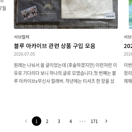
이트
이'를 하는 게 낫겠다 싶어 계속 전화했더니 두 번만에 상담
다이
7월
원 연결에 성공했습니다.가장 빠른 날..
품질
CE
있는
는데
소식
서브컬처
서브
즈가
블루 아카이브 관련 상품 구입 모음
20
다.
2026.07.05
202
영했었
리아에
원래는 나눠서 쓸 글이었는데 (후술하겠지만) 이런저런 이
이번
에 걸
유로 기다리다 보니 하나의 글로 모였습니다.첫 번째는 블
정리
목이
루 아카이브x무신사 컬래버. 작년에는 티셔츠 한 장을 샀
제해
는데, 의외로 퀄리티가 괜찮아서 이번에는 종류별로 한 장
어나
씩 구입.7월 1일 배송 예정이라고 했는데 지연 없이 보내
이브
서 다음날에 도착. 카드 할인받겠답시고 한 장씩 구입했는
있지
데도 알림은 한 번만 보내서 자기들 마음대로 합치나? 싶었
올 
는데 평범하게 두 봉지로 도착했네요.각 상품마다 쿠폰 카
은 
1
2
3
4
···
171
드와 랜덤 포토카드가 들어 있는데, 어차피 뽑고 싶은 캐릭
개최