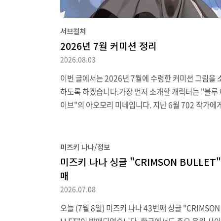
서브컬처
2026년 7월 커미션 정리
2026.08.03
이번 글에서는 2026년 7월에 수령한 커미션 그림을 
하도록 하겠습니다.가장 먼저 소개할 캐릭터는 "블루
이브"의 아오모리 미네입니다. 지난 6월 702 작가에
뢰한 건이고, 7월 6일 수령했습니다.아이돌 촬영회라
념에 익숙하지 않아 더블 바이셉스 포즈를 하는 "블루
이브" 아오모리 미네 (블루 아카이브) [작가 702] pic.t
미즈키 나나/정보
ter.com/Ufytl1JrEG— Paranal (@nagato708) 
미즈키 나나 싱글 "CRIMSON BULLET"
7, 2026다음 캐릭터는 기르 작가에게 의뢰한 이즈미
매
에이미입니다 (기간은 7월 1일에서 7일까지)팩형 아
2026.07.08
크림 팩으로 몸 식히기. 미군이 같은 용도로 냉찜질하
오늘 (7월 8일) 미즈키 나나 43번째 싱글 "CRIMSON
형 아이스크림으로 냉찜질하는 '고전' 사진이 있을 정