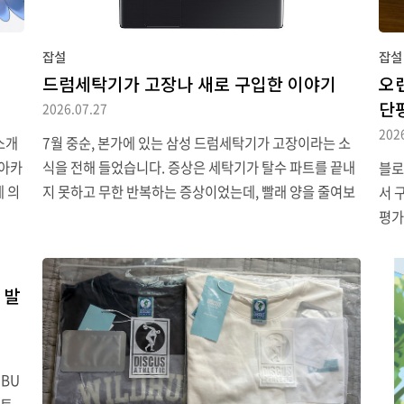
잡설
잡설
드럼세탁기가 고장나 새로 구입한 이야기
오
단
2026.07.27
202
소개
7월 중순, 본가에 있는 삼성 드럼세탁기가 고장이라는 소
 아카
식을 전해 들었습니다. 증상은 세탁기가 탈수 파트를 끝내
블로
게 의
지 못하고 무한 반복하는 증상이었는데, 빨래 양을 줄여보
서 
는 개
거나 배수필터 청소 등 FAQ에 있는 여러 해결법을 사용해
평가
 아카
보아도 변화가 없더군요. 결국 AS를 신청하기로 했습니다.
오랜
wit
하지만 요즘 고객센터가 으레 그렇듯 사람과 연결하는 게
서 
July
정말 힘들었습니다. 처음에는 ARS로 전화했더니 대기 상
지,
 발
모토
태로 걸어놓다 시간이 초과되었다며 끊어 버리더군요. 그
소리
이스
래서 웹에서 접수하려고 하니 대부분의 고장은 'AI CS
판에
는 팩
봇'과 상담하라며 아예 수리 엔지니어 배정 단계로 넘어가
입했
 BU
도로,
지도 않더군요. 몇 번 시도하다 차라리 전화 대기열 '뺑뺑
세 