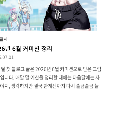
얼식 제품이 나와 이쪽을 구입.5천 원짜리라 애초에
은 기대하지 않아 사진보다 싼 티가 나는 건 감안할 수
 부분이지만, 제품이 어필..
컬처
26년 6월 커미션 정리
6.07.01
 달 첫 블로그 글은 2026년 6월 커미션으로 받은 그림
입니다. 매달 말 예산을 정리할 때에는 다음달에는 자
야지, 생각하지만 결국 한계선까지 다시 슬금슬금 늘
는 걸 반복하고 있네요.첫 번째 캐릭터는 "블루 아카
"의 시마 코노카입니다. 이전에도 스토리에 등장한 바
만, 한국/글로벌 서버에는 이번 달 플레이어블로 올라
예정인 캐릭터이지요.702 작가에게 부탁한 작품 (기간
5월 23일에서 6월 1일까지)의 주제는 지난달 성황리에
된 키보토스런에서 아이디어를 얻은 작품. 한 명이 나