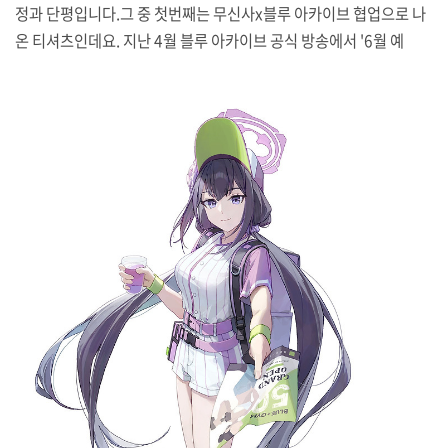
정과 단평입니다.그 중 첫번째는 무신사x블루 아카이브 협업으로 나
온 티셔츠인데요. 지난 4월 블루 아카이브 공식 방송에서 '6월 예
정'이라고만 밝혔던 건이었는데 지난달 말, 6월 6일부터 19일까지 개
최한다고 공식적으로 일자를 내놨습니다.공식 페이지를 보면 협업용
일러스트를 활용한 아크릴 스탠드나 뱃지도 판매하는 모양입니다만,
아쉽게도 해당 상품은 팝업 스토어 현장판매만 진행하더군요(무신사
는 온라인 숍으로 유명해졌다고 생각했는데 알고 보니 오프라인 스토
어도 여러 곳 있어).무신사 공식에서 올린 컬래버 홍보자료를 보면 서
브컬처 덩치가 커진 건지 속칭 '인싸'가 서브컬처에 점령군처럼 들어
오는 건지 알쏭달쏭한 느낌입니다. 마침 팝업으로 꾸며..