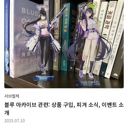
번 대비 스탬프 갯수를 늘리고 (사실상) 1일 1회 제한도 걸었던 걸 생
각하면 다들 대단하다 싶군요.응모 당시에는 7월 4주차 이후 순차적
으로 발송한다고 했지만 그런 문구에 큰 신뢰는 없어 '때 되면 오겠지'
하고 있었는데, 24일 제품이 매장에 도착했으니 수령해 가라는 연락
이 왔습니다. 사진을 보면 아시겠지만 제가 받은 건 띠부씰 콜렉터북.
사실 지난번 행사 때도 한 권 받은게 있어서 사실상 1등상인 콜드컵-
받은 사람에 따르면 350ml..
서브컬처
블루 아카이브 관련: 상품 구입, 피겨 소식, 이벤트 소
개
2025.07.10