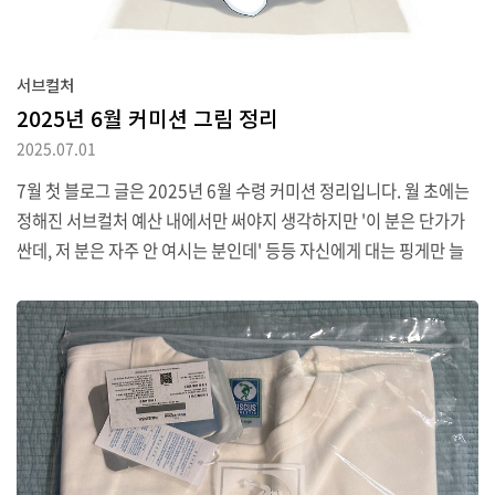
서브컬처
2025년 6월 커미션 그림 정리
2025.07.01
7월 첫 블로그 글은 2025년 6월 수령 커미션 정리입니다. 월 초에는
정해진 서브컬처 예산 내에서만 써야지 생각하지만 '이 분은 단가가
싼데, 저 분은 자주 안 여시는 분인데' 등등 자신에게 대는 핑게만 늘
어서 예산 상한을 슬금슬금 넘어버리고는 하는데 이번 달도 예외는
아니었습니다.첫번째 "블루 아카이브" 캐릭터는 나나가미 린입니다.
이 작품은 (이미 몇 번 소개드린 바 있는) chomo 작가에게 부탁드린
건인데요 (기간은 6월 2일에서 4일).사무실 정리를 위해 박스를 들고
이동하는 콘셉트입니다. 처음에는 좀 더 복잡한 아이디어가 있었습니
다만 다듬는 과정에서 심플하게 박스 하나로 줄였었네요.commissi
on #七神リン pic.twitter.com/OshMCBpSjT— 長モ/chomo
(@kenj1..