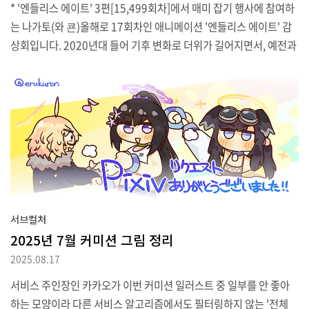
* '엔들리스 에이트' 3편[15,499회차]에서 매미 잡기 행사에 참여하
는 나가토(와 쿈)올해로 17회차인 애니메이션 '엔들리스 에이트' 감
상회입니다. 2020년대 들어 기후 변화로 더위가 길어지면서, 예전과
는 달리 8월 말에도 애니메이션 배경으로나 볼 법한 새파란 하늘과 하
얀 구름을 자주 보게 된다는 생각을 했네요.작년 엔들리스 에이트 기
간에 발표했던 하루히 단행본 신간 "극장"의 한국어판 발매는 어떻게
되려나 싶었는데, 의외로 동시발매하였지요. 작년 글에도 썼듯이 아
무리 NT노벨 브랜드가 개점휴업이라지만, 아예 사업 정리할 게 아니
라면 라노벨 큰 손인 KADOKAWA와 계약으로 척을 지고 싶지는 않았
겠지요.공식 소셜 미디어는 지난 해에 이어 엔들리스 에이트 기간에
소설판 대사와 삽화를 올렸습니다. ..
서브컬처
2025년 7월 커미션 그림 정리
2025.08.17
서비스 주인장인 카카오가 이번 커미션 일러스트 중 일부를 안 좋아
하는 모양이라 다른 서비스 알고리즘에서도 필터링하지 않는 '전체