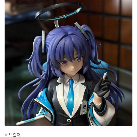
죠. 🤔재미없는 이야기는 여기서 끝내고 하고, 첫 번째로 소개할 캐릭
터는 "블루 아카이브"의 스미레입니다.이번 작품은 티타늄텐타클 작
가에게 부탁드렸는데요 (기간은 9월 1일에서 10일).스미레(아르바
이트) 의상 인연 스토리에 등장한 포징 구도에서 아이디어를 얻었습
니다. 구체적으로는 사이드 체스트 자세이지요.사이드체스트 포즈 블
루아카 스미레 알바버전 입니다!커미션으로 그렸어요 pic.twitter.c
om/AH4eZc9udw— 티타늄..
서브컬처