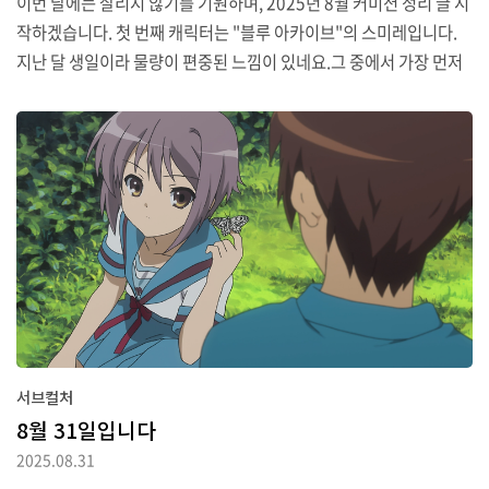
이번 달에는 잘리지 않기를 기원하며, 2025년 8월 커미션 정리 글 시
작하겠습니다. 첫 번째 캐릭터는 "블루 아카이브"의 스미레입니다.
지난 달 생일이라 물량이 편중된 느낌이 있네요.그 중에서 가장 먼저
소개드릴 작품은 YC97 작가에게 부탁드린 건입니다 (기간은 8월 1
일에서 5일).위에서 언급한 것처럼 이번 달이 생일이라는 이유로 떠
올린 생일축하 콘셉트입니다. 캐릭터 콘셉트에 어울리게 선물도 초대
형 프로틴가루로 준비했습니다.#乙花スミレ커미션으로 그린 생축
스미레스미레 생일 축하하고 커미션 신청 감사합니다! pic.twitter.c
om/Ne6xHETGCN— YC97 (@yc970720) August 19, 2025두
번째 작품은 702 작가에게 의뢰했는데요 (기간은 8월 2일에서 7일).
지난번에 의..
서브컬처
8월 31일입니다
2025.08.31