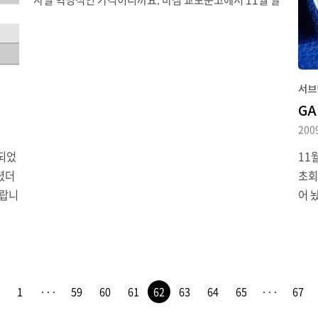
입니
까지 DVD/음반 10% 할인쿠폰을 주고 있어서 정가의 약
얼라
80% 가격인 5.3만원 정도에 구입했네요. 며칠 전에 발매
했기 때문에 배송이야 며칠 내로 되겠지만, 실제로 제 손에
제품이 들리는 건 어쩌면 12월 중후반이나 될 지도 모르는
서브
상황이라 조금 아쉽긴 합니다만.
GA
200
 되었
11
셨더
초회
더랍니
어 
산을
시겠
떨어
관할
지 있
그냥
니투데
북 
, 달
이스
1
···
59
60
61
62
63
64
65
···
67
. 그
는 