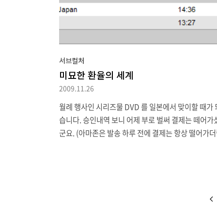
서브컬처
미묘한 환율의 세계
2009.11.26
월례 행사인 시리즈물 DVD 를 일본에서 맞이할 때가
습니다. 승인내역 보니 어제 부로 벌써 결제는 떼어가
군요. (아마존은 발송 하루 전에 결제는 항상 떨어가
다) 그런데 금액이 좀 많아보이는 겁니다. 그래서 계
해보니 1달러 당 엔화 환율 저번 달에 비해 근 3엔은 
져 있는 게 아닙니까. 게다가 인터넷에는 이런 기사까
더군요 日정부, '强엔'에 환율 개입 시사(상보) – 머
이 2009. 11. 26. 이 말아먹을 놈의 비자는 왜 엔/달러
러/원의 이중환전을 해서 사람을 짜증나게 하는 겁니까