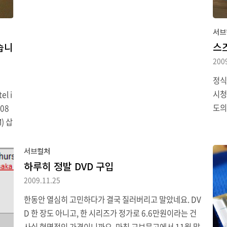
서브
습니
스
200
정식
시청
l i
도의
H08
펼 
) 삽
년 
 아무
은 
빠른
서브컬처
서는
하루히 정발 DVD 구입
한글
2009.11.25
는데
한동안 열심히 고민하다가 결국 질러버리고 말았네요. DV
있습
D 한 장도 아니고, 한 시리즈가 정가로 6.6만원이라는 건
했군
사실 혁명적인 가격이니까요. 마침 교보문고에서 11월 말