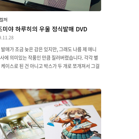
컬처
즈미야 하루히의 우울 정식발매 DVD
9.11.28
 발매가 조금 늦은 감은 있지만, 그래도 나름 제 애니
사에 의미있는 작품인 만큼 질러버렸습니다. 각각 별
 케이스로 된 건 아니고 박스가 두 개로 쪼개져서 그걸
수 있는 구조로 되어 있습니다. 박스 하단에 보면 2008
1월 애니맥스 방영작 이라고까지 써 놨는데 왜 더빙판
안 넣었을까요.3년의 간격을 둔 나가토입니다. 사진에
 좀 잘렀는데 제목도 한글화되어 있고, DVD 표면에도
 찍혀있습니다. 내부에는 엽서와 스티커 등도 들어있
 제가 알기로는 일본 한정판에도 들어있던 걸로 알고
니다.메인 메뉴인데, 하루히 제목 자체는 한글화를 안
요. 특전 영상 부분에도 자막을 다 입혀놓은 게 인상적