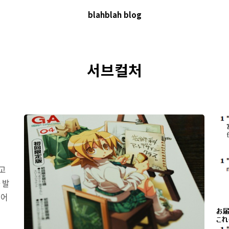
blahblah blog
서브컬처
고
 발
영어
영 전
zum