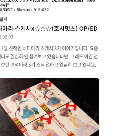
컬처
다마리 스케치x☆☆☆(호시밋츠) OP/ED
0.02.02
 1월 신작인 히다마리 스케치 3기 이야기입니다. 요즘
애니도 열심히 안 챙겨보고 있습니다만, 그래도 이건 전
 보던 녀석이라 3기 소식 접하고 열심히 보고 있네요.
데 제작사인 샤프트가 이번 시즌에 두 작품을 하는 관
 바빴는지 초기 두 화에는 임시 OP를 걸어놨었습니
(3주차부터 제대로 된 오프닝이 올라왔고요. 여담. 오프
노래가 꽤 마음에 들어서 아마존 재팬을 열어버렸습니
 Bluray는 (아마도) 1권만 사지 싶습니다. 어떤 오프닝
넣을지 궁금해서 말이죠.