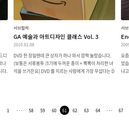
서브컬처
서브
GA 예술과 아트디자인 클래스 Vol. 3
En
2010.01.08
200
 드디
DVD 한 장일텐데 큰 상자가 하나 와서 깜짝 놀랐습니다.
요즘
대박나
(보통은 서류봉투 크기에 두꺼운 종이 + 뽁뽁이 처리한 녀
았습
니다.
석을 쓰거든요) DVD 를 지르는 사람에게 가장 무섭다는 D
냐고
깔끔하
VD-BOX 첨부여서 그랬던 겁니다. 저거 넣을 자리 만드느
서 
찮지
라 책장을 또 뒤적거려야 했지만요.이번 표지는 토모카네
워넣
 이
입니다. 다음 권은 나미코이고요. (참고 링크) 계산해 보면
은 
 관
DVD 는 총 6권 + OVA인데 주인공 급 캐릭터는 다섯 명이
극장
장판
니 6권째 & OVA 에는 특전 표지로 누가 들어갈지 궁금해
했었
1
···
58
59
60
61
62
63
64
···
67
예언은
지네요. 전에도 말했지만 개인적으로는 전체샷 분위기로
보고
로
나가는 통상판 자켓도 마음에 듭니다.