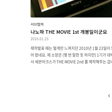
서브컬처
나노하 THE MOVIE 1st 개봉일이군요
2010.01.23
제작발표 때는 멀게만 느껴지던 2010년 1월 23일이
어 왔네요. 제 소망은 (몇 번 말한 듯 하지만) 1기가 
서 세븐아크스가 THE MOVIE 2nd 를 제작해주는 겁
생각해 보면, 차라리 StS 도 스토리 가지 좀 쳐서 – 
게 JS 사건만 다룬다거나 – 영화로 리메이크하면 괜
않을까 싶기도 한데 그것까지 생각해보기엔 아직 너무
르겠죠. 옛날에 돌아다니던 나노하가 극장에 걸릴 경우
객 반응 만화를 뒤적거려 찾아냈습니다. 아마 이건 극
발표도 나기 전에 그린 그림으로 알고 있는데, 과연 
적중할까요.관련 소식으로는 나노하 극장판 타이업으