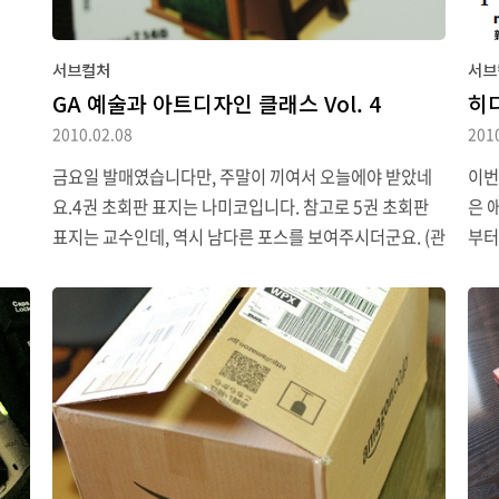
Har
위키
서브컬처
서브
편을
GA 예술과 아트디자인 클래스 Vol. 4
히
다.
2010.02.08
201
정적
궁금해
금요일 발매였습니다만, 주말이 끼여서 오늘에야 받았네
이번
요.4권 초회판 표지는 나미코입니다. 참고로 5권 초회판
은 
표지는 교수인데, 역시 남다른 포스를 보여주시더군요. (관
부터
련 글 보기)통상판 표지인 컷 장면도 여전히 괜찮습니다.4
그런
권 표지가 마음에 들어서 오랜만에 스캐너 돌려서 배경으
계로
로 깔아버렸습니다. 여담 1. “GA 예술과 아트디자인 클래
다.
스”라고 해서 처음에는 “예술 & 아트디자인 클래스”라는
닝 
소린 줄 알았습니다. 사실 원어로 쓰면 쓰면 芸術科アート
다.
デザインクラス 이니 헛갈릴 소지가 없지만요. 여담 2. 2
을 
월 3주차 – 다음주죠 – 에 만화책 GA 2권(정발)이 나온다
고 하네요.