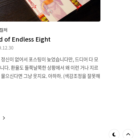
컬처
d of Endless Eight
9.12.30
 정신이 없어서 포스팅이 늦었습니다만, 드디어 다 모
니다. 환율도 들쭉날쭉한 상황에서 왜 이런 거나 지르
 물으신다면 그냥 웃지요. 아하하. (색감조정을 잘못해
배경이 약간 노랗네요.)네 달 동안 모아서 저렇게 꽉 채
으라고 상자까지 준 친절한 카도카와에 감사의 말씀
별로 안 전하고 싶네요. 이제 하루히 관련 다음 지름은
판 ‘스즈미야 하루히의 소실’ BD(나온다면) 라고 생각
는데, “스즈미야 하루히의 소실 테마곡” 자켓사진을
 있으려니 저것도 질러야 하나 싶기도 합니다.