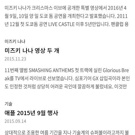
미즈키 나나가 크리스마스 이브에 공개한 특별 영상에서 2016년 4
월 9일, 10일 양 일 도쿄 돔 공연을 개최한다고 발표했습니다. 2011
년 12월 첫 도쿄돔 공연 LIVE CASTLE 이후 5년만입니다. 팬클럽 용
으로는 신년맞이나 명절 인사를 보내고 있는 건 알고 있었지만, 갑자
기 전체 대상 비디오라고 해서 무슨 바람이 불었나 했더니 그럴 만한
미즈키 나나
이유가 있었군요. 영상에서도 언급했듯이 올해는 앨범 발매부터 2회
미즈키 나나 영상 두 개
라이브까지 충실한 한 해를 보낸 것에 보태어 놀라운 소식으로 한 해
2015.11.23
를 끝내는군요. 동계 라이브에 대한 공지가 없어 1월 좌장공연으로 갈
11번째 앨범 SMASHING ANTHEMS 첫 트랙에 실린 Glorious Bre
음하려는건가 했는데 내부적으로 큰 건을 준비하고 있었군요. 예전부
ak를 TV에서 라이브로 선보였습니다. 심포기어 GX 삽입곡이라 본인
터 프로듀서와 본인 모두 공개 석상에서 도쿄돔 라이브를 또 하고 싶
도 인정한 것처럼 상당히 어려운 곡인데 깔끔하게 불렀네요. 이것만
다고 해 왔지만, 장소가 장소이..
올리기는 아쉬우니, 다른 방송에서 "앨범이 끝나서 하고 싶은 일"에
서 빵 만들기를 뽑아 선보이게 된 바게뜨 만들기. 결과물이 꽤 그럴듯
기술
하게 나왔습니다.
애플 2015년 9월 행사
2015.09.14
상대적으로 조용한 여름 기간을 지나 기술계의 슈퍼볼이라고까지 불