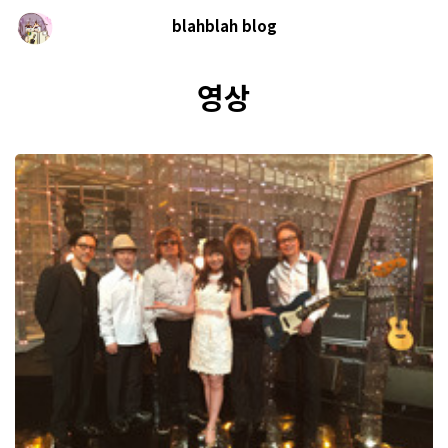
blahblah blog
영상