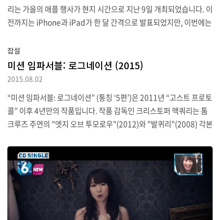
리는 가을의 애플 행사가 현지 시간으로 지난 9일 개최되었습니다. 이
전까지는 iPhone과 iPad가 한 달 간격으로 발표되었지만, 이번에는
iPhone/iPad/Apple TV 신제품에 Watch 새 라인업 발표까지 한
번에 가득 채웠습니다. iPhone 6s/6s Plus에는 Apple Watch처럼
잡설
누르는 깊이에 따라 다른 기능을 제공하는 3D Touch가 추가되었습
미션 임파서블: 로그네이션 (2015)
니다. 또한 사진 촬영에서도 캡처 전후 사진을 촬영해 보여주는 Live
2015.08.02
Photo 기능을 추가했습니다. 6s 시리즈의 태그라인이 “달라진 것은
“미션 임파서블: 로그네이션” (통칭 ‘5편’)은 2011년 “고스트 프로토
단 하나, 전부입니다(The only thing that’s changed is everythi
콜” 이후 4년만의 작품입니다. 작품 감독인 크리스토퍼 맥쿼리는 톰
ng)”인 것처럼 겉모양은 똑같을지라도..
크루즈 주연의 "엣지 오브 투모로우"(2012)와 "발퀴리"(2008) 각본
을 쓰기도 했습니다. 반백살이 넘은 톰 크루즈가 직접 이런저런 스턴
트를 해서 화제가 되기도 했죠. 영화 가장 첫 장면이자 트레일러에도
나오는 비행기 장면은 대역이 아닌 본인이 직접 촬영했는데 무려 8번
이나 찍었다고 합니다. 작품은 괜찮습니다. 정말 전형적인 전개이기
때문에 관람자의 취향에 따라서 중간 부분이 조금 길게 느껴질 수 있
습니다만 그걸 감안하더라도 좋은 작품입니다. 따지자면 MI 1편(19
96)과 닿아있는 작품이라고 생각합니다. 냉정하게 말해서 2편 오우