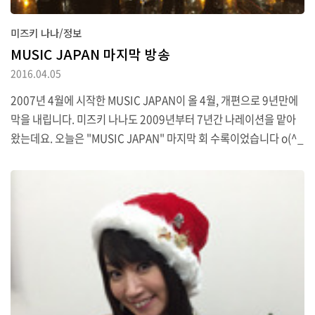
미즈키 나나/정보
MUSIC JAPAN 마지막 방송
2016.04.05
2007년 4월에 시작한 MUSIC JAPAN이 올 4월, 개편으로 9년만에
막을 내립니다. 미즈키 나나도 2009년부터 7년간 나레이션을 맡아
왔는데요. 오늘은 "MUSIC JAPAN" 마지막 회 수록이었습니다 o(^_
^)o 마지막 녹화는 NHK홀을 MJ패밀리가 독점! 객석에서 유스케 씨
와 Perfume 모두와 명장면을 돌아보며 토크 하거나 "Exterminat
e"와 "심애"을 MJ스페셜 메들리로 부르기도 하고... 너무 농후한 녹
화가 되었습니다(*^^*) 나레이션을 담당한 지 7년. 훌륭한 아티스트
분들의 신곡 퍼포먼스를 가장 먼저 감상하면서 수록하는 일은 정말
사치스러운 시간이었습니다. 가수로서도, 신곡 발매 시점에서 출연하
거나 애니송 스페셜과 봄 노래 같은 특별 프로그램, 그리고 처음으로
도쿄 돔..