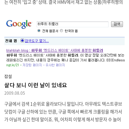
는 여전히 ‘입고 중’ 상태. 결국 HMV에서 재고 없는 상품(하루히짱의
우울 DVD 2권)만 취소하고 아마존에 주문 넣어버렸습니다. 다행히
하루만에 둘 다 배송 얹어놨네요.HMV는 EMS로 보냅니다 아마존은
Fedex (DVD 한 장에 배송비가 1700엔-약 22000원- 이라죠)저기
나온 값은 어차피 임시 승인 비슷한 거라 크게 의미는 없고요. 실제 돈
뽑아가는 승인은 1주일 정도 지나야 떨어질 텐데, 제발 그 때까지 환
율이 1200원 대에서 버텨주기를 바라야죠.
잡설
살다 보니 이런 날이 있네요
2009.08.05
구글에서 검색 1순위로 올라보다니 말입니다. 아무래도 텍스트큐브
닷컴이 구글 산하에 있는 만큼, 구글 쪽에서 빠르게 크롤링을 해가서
가 아닐까 싶긴 한데 말이죠. 뭐, 어차피 이렇게 해서 방문자 수 늘어
봐야 별로 영양가는 없지만 말입니다.