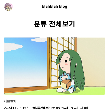
blahblah blog
분류 전체보기
서브컬처
스샷으로 보는 하루히짱 DVD 2권, 3권 단평