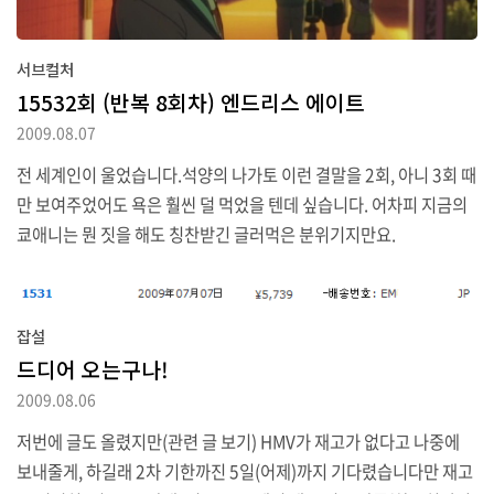
서브컬처
15532회 (반복 8회차) 엔드리스 에이트
2009.08.07
전 세계인이 울었습니다.석양의 나가토 이런 결말을 2회, 아니 3회 때
만 보여주었어도 욕은 훨씬 덜 먹었을 텐데 싶습니다. 어차피 지금의
쿄애니는 뭔 짓을 해도 칭찬받긴 글러먹은 분위기지만요.
잡설
드디어 오는구나!
2009.08.06
저번에 글도 올렸지만(관련 글 보기) HMV가 재고가 없다고 나중에
보내줄게, 하길래 2차 기한까진 5일(어제)까지 기다렸습니다만 재고