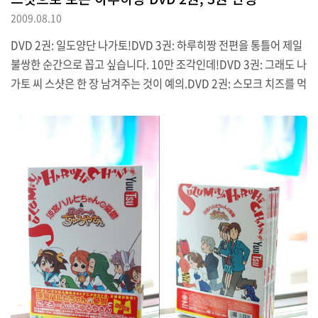
2009.08.10
DVD 2권: 일도양단 나가토!DVD 3권: 하루히짱 전편을 통틀어 제일
불쌍한 순간으로 꼽고 싶습니다. 10만 조각인데!DVD 3권: 그래도 나
가토 씨 스샷은 한 장 남겨주는 것이 예의.DVD 2권: 스모크 치즈를 먹
을 때는 너그러워지는 마음.DVD 3권: 아샤쿠라와 츠루야 씨. 시험치
고 나서는 아무 것도 묻지 않는게 예의지요. 여담. 현재의 고민은 하루
히 신작 DVD를 지르느냐 마느냐입니다. 일단은 고민만 하는 중입니
다만.