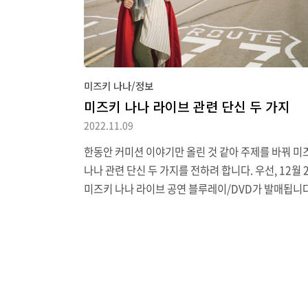
미즈키 나나/정보
미즈키 나나 라이브 관련 단신 두 가지
2022.11.09
한동안 커미션 이야기만 올린 것 같아 주제를 바꿔 미
나나 관련 단신 두 가지를 전하려 합니다. 우선, 12월 
미즈키 나나 라이브 공연 블루레이/DVD가 발매됩니다
초 2020년 투어로 예정되었으나 감염병으로 중단된 뒤
022년 1월, 이틀짜리로 규모를 줄여 진행한 LIVE RU
ER 2020→2022 2일차(1월 4일) 공연과 정식 여름
LIVE HOME 2022의 마지막 공연(8월 21일)이 수
다. ／#水樹奈々 #LIVE_HOME_RUNNER ジャ
写真を公開📸 ＼ 2022.12.21 Release📀✨ Blu-r