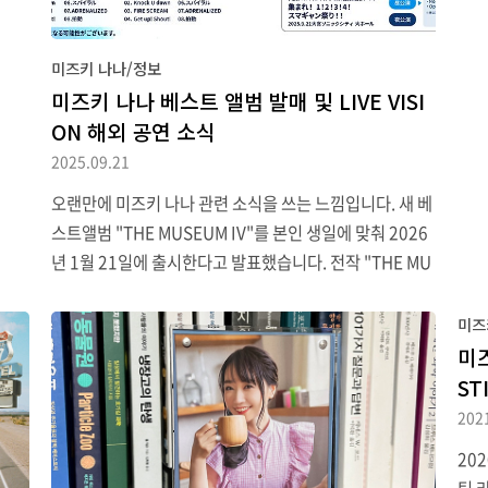
연이
는데
을 
소식
미즈키 나나/정보
스레
즈가
미즈키 나나 베스트 앨범 발매 및 LIVE VISI
9월
다.
ON 해외 공연 소식
일정
영했었
2025.09.21
느낌
리아에
민이
에 걸
오랜만에 미즈키 나나 관련 소식을 쓰는 느낌입니다. 새 베
보자.
목이
스트앨범 "THE MUSEUM IV"를 본인 생일에 맞춰 2026
년 1월 21일에 출시한다고 발표했습니다. 전작 "THE MU
SEUM III" 발매가 2018년이었으니 8년 만인데, 2~3집
발매 간격도 7년이었던 걸 생각하면 이상한 타이밍은 아니
미즈
네요.개인적으로 눈길이 가는 건 이전에는 별도 DVD/BD
미
로 팔던 뮤직 클립(PV) 모음 'NANA CLIPS'를 별도 제품이
ST
아니라 앨범 초회 한정판 특전 형태로 끼워 파는 형식으로
202
바꿨다는 부분입니다. 마지막 미디어 NANA CLIPS 8이 2
20
019년에 발매되었는데, 2019년까지 이걸 별도로 팔 수