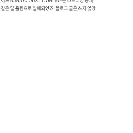
라이브 NANA ACOUSTIC ONLINE은 스트리밍 공개
 같은 달 음원으로 발매되었죠. 블로그 글은 쓰지 않았
 아마존 재팬에서 해당 음원을 비싼 가격에 구입했더
며칠 뒤 한국 음원 사이트에도 올라와 지갑이 슬퍼했던
닝도 있었고요. 오랜만에 이동 중 팟캐스트 대신 음악
하는 시간을 가졌습니다. 직접 라이브 영상을 음원으
르는 것과는 느낌이 다르군요. pic.twitter.com/bj0
9QU5— 나가토 유키 (@nagato708) November 1
 2020 공식 스트리밍에 음원까지 냈으니 별도 영상 미디
 내지 않고 차기 라이브 미디어에 특전 영상(다이제스
으로나 들어갈 거라 생각했는데, 의외로 올 1월 정..