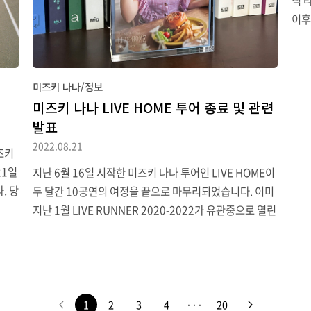
틱 
있었다는 게 일본 음악시장은 세계 트렌드와는 다른 속도
이후
로 흐른다는 방증인가 싶기도 합니다.ASIA TO..
지만
니 
해프
미즈키 나나/정보
감상
미즈키 나나 LIVE HOME 투어 종료 및 관련
로 자
발표
blw
2022.08.21
6,
즈키
어는
21일
지난 6월 16일 시작한 미즈키 나나 투어인 LIVE HOME이
트)
. 당
두 달간 10공연의 여정을 끝으로 마무리되었습니다. 이미
 2
지난 1월 LIVE RUNNER 2020-2022가 유관중으로 열린
NN
바 있지만, 포스트 코로나 첫 여름 투어가 재개되었다는 데
 투어
에 의미가 있겠지요. 【LIVE HOME】 夏ツアー開催初
록됩니
日🎤✨ ROAD 01は、兵庫・ワールド記念ホール！ 会
ケット
場周辺は曇り空が広がっていますが、 気温があがる
ay&D
ことが予想されますのでこまめな水分補給を忘れず
1
2
3
4
···
20