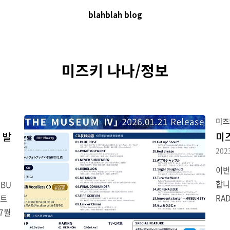
blahblah blog
미즈키 나나/정보
미즈
 발
미
202
이번
합니다
 BU
RA
이트
데믹
7월
퍼레
CE