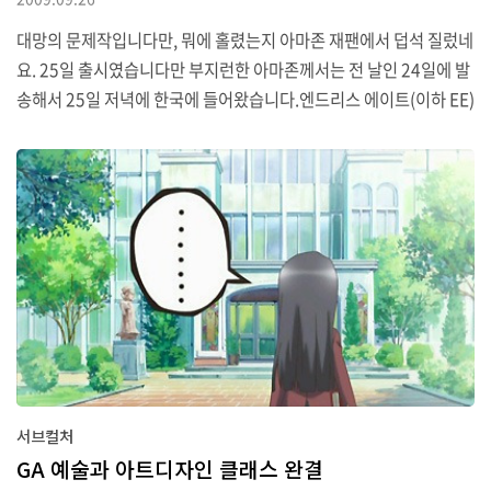
대망의 문제작입니다만, 뭐에 홀렸는지 아마존 재팬에서 덥석 질렀네
요. 25일 출시였습니다만 부지런한 아마존께서는 전 날인 24일에 발
송해서 25일 저녁에 한국에 들어왔습니다.엔드리스 에이트(이하 EE)
만 모으라고 친절하게 DVD 4장이 들어가는 박스를 제공합니다. 두
번째 스샷에 보면 속이 꽉 차 있는데 중간 부분은 종이틀이고, 왼쪽은
실제 DVD 오른쪽은 엽서 케이스입니다. 개인적으로 아쉬운 건 나가
토가 너무 작게 나왔다는 것? 한정판 DVD 알맹이입니다. 일러스트는
이토 노이지 씨의 나가토 일러스트입니다. DVD가 특이한데, 보통 D
VD는 옆으로 뚜껑이 열리는 게 아니라 겉에 씌워진 플라스틱 껍데기
(사진에서는 잘 보이지 않습니다만) 를 벗겨서 나면 위쪽으로 열 수 있
습니다. 뒷부분에는 잘 안 보이지만..
서브컬처
GA 예술과 아트디자인 클래스 완결