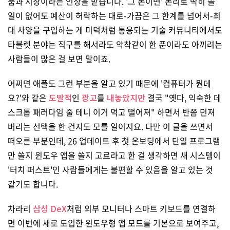
품과 시장이라는 인상을 받습니다. '그 돈이면' 논리로 딱히 쓸
일이 없어도 예산이 허락하는 대로-가끔은 그 한계를 넘어서-최
대 사양을 구입하는 게 미덕처럼 통용되는 기술 커뮤니티에서도
타블렛 분야는 직구를 해서라도 악착같이 한 푼이라도 아끼려는
사람들이 많은 걸 보면 말이죠.
어쩌면 애플도 그런 부분을 알고 있기 때문에 '컴퓨터가 뭔데
요?'와 같은
도발적
인
광고
를
내놓았지만
결국 "옛다, 익숙한 데
스크톱 패러다임 줄 테니 이거 먹고 떨어져" 하면서 반쯤 던져
버리는 선택을 한 건지도 모를 일이지요. 다만 이 글을 쓰면서
떠오른 부분인데, 26 업데이트 후 첫 온보딩에서 단일 프로그램
만 쓸지 윈도우 앱을 쓸지 고르라고 한 걸 생각하면 새 시스템이
'터치 퍼스트'인 사람들에게는 불편할 수 있음을 알고 있는 것
같기도 합니다.
차라리
삼성 DeX
처럼 외부 모니터나 스마트 키보드를 연결하
면 이번에 새로 도입한 윈도우형 앱 모드를 기본으로 보여주고,