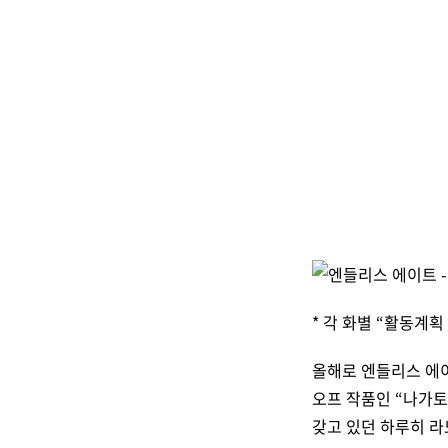
* 각 화별 “활동계획
올해로 엔들리스 에
오프 작품인 “나가토
갖고 있던 하루히 라