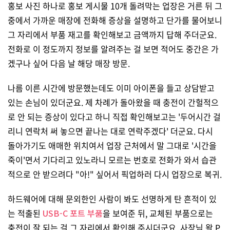
홍보 사진 하나로 홍보 게시물 10개 돌려막는 업장은 거른 뒤 그
중에서 가까운 매장에 전화해 증상을 설명하고 단가를 물어보니
그 자리에서 부품 재고를 확인해보고 금액까지 답해 주더군요.
전화로 이 정도까지 정보를 알려주는 걸 보면 적어도 중간은 가
겠구나 싶어 다음 날 해당 매장 방문.
나름 이른 시간에 방문했는데도 이미 아이폰을 들고 상담받고
있는 손님이 있더군요. 제 차례가 돌아왔을 때 충전이 간헐적으
로 안 되는 증상이 있다고 하니 직접 확인해보고는 '두어시간 걸
리니 연락처 써 놓으면 끝나는 대로 연락주겠다' 더군요. 다시
돌아가기도 애매한 위치여서 업장 근처에서 말 그대로 '시간을
죽이'면서 기다리고 있노라니 모르는 번호로 전화가 와서 습관
적으로 안 받으려다 "아!" 싶어서 픽업하러 다시 업장으로 복귀.
하드웨어에 대해 문외한인 사람이 봐도 선명하게 탄 흔적이 있
는 적출된
USB-C 포트 부품
을 보여준 뒤, 교체된 부품으로는
충전이 잘 되는 걸 그 자리에서 확인해 주시더군요. 사장님 왈 P