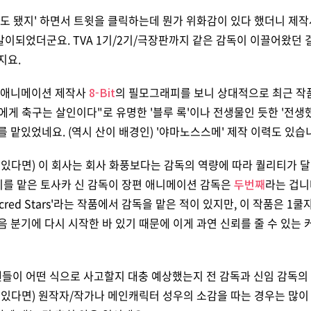
때도 됐지' 하면서 트윗을 클릭하는데 뭔가 위화감이 있다 했더니 제작
이되었더군요. TVA 1기/2기/극장판까지 같은 감독이 이끌어왔던
지요.
된 애니메이션 제작사
8-Bit
의 필모그래피를 보니 상대적으로 최근 작
나에게 축구는 살인이다"로 유명한 '블루 록'이나 전생물인 듯한 '전
를 맡있었네요. (역시 산이 배경인) '야마노스스메' 제작 이력도 있습
 있다면) 이 회사는 회사 화풍보다는 감독의 역량에 따라 퀄리티가 
기를 맡은 토사카 신 감독이 장편 애니메이션 감독은
두번째
라는 겁니다
 Sacred Stars'라는 작품에서 감독을 맡은 적이 있지만, 이 작품은 
음 분기에 다시 시작한 바 있기 때문에 이게 과연 신뢰를 줄 수 있는
이 어떤 식으로 사고할지 대충 예상했는지 전 감독과 신임 감독의 
 있다면) 원작자/작가나 메인캐릭터 성우의 소감을 따는 경우는 많이