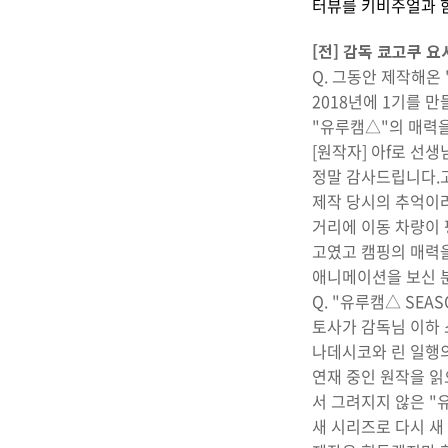
터뷰를 키비주얼과 함
[전] 감독 쿄고쿠 
Q. 그동안 제작해온
2018년에 1기를 
"유루캠△"의 매력
[원작자] 아f로 선
정말 감사드립니다.
제작 당시의 추억이라
거리에 이동 차량이 
고였고 캠핑의 매력을
애니메이션을 보신 
Q. "유루캠△ SE
토사가 감독님 이하
나데시코와 린 일행의
연재 중인 원작을 읽
서 그려지지 않은 "
새 시리즈로 다시 새