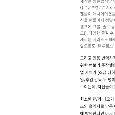
제작은 힘들겠지만 
Q. "유루캠△" 시
팬들이 애니메이션을
션을 만들어서 정말
캠프에 그룹, 솔로 등
도!), 다양한 즐길 
새로운 시리즈도 매력
앞으로도 '유루캠△'
그리고 인용 번역하
위한 행보라 주장했
얼 자체가 (조금 심
임/후임 감독 두 명
보이는데, 자신들이 
최소한 PV가 나오
즈의 흑역사로 남은 
에 방영한다면 바로