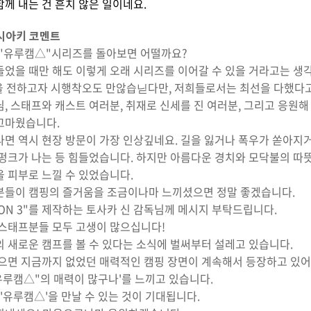
께 내는 건 흔치 않은 일이네요.
요시아키 코멘트
 "유루캠△"시리즈를 돌아보면 어떨까요?
만들었을 때만 해도 이렇게 오래 시리즈를 이어갈 수 있을 거라고는 생
을 전하고자 시행착오도 만않습닏다만, 저희들로서는 최선을 다했다
생님, 스태프와 캐스트 여러분, 취재로 신세를 진 여러분, 그리고 응원
고마웠습니다.
면 역시 현장 방문이 가장 인상깊네요. 길을 잃거나 폭우가 쏟아지거
펑크가 나는 등 힘들었습니다. 하지만 아름다운 경치와 모닥불의 따뜻
 피부로 느낄 수 있었습니다.
분들이 캠핑의 즐거움을 조금이나마 느끼셨으면 정말 좋겠습니다.
ASON 3"를 제작하는 토사카 신 감독님께 메시지 부탁드립니다.
 스태프분들 모두 고생이 많으십니다!
 새로운 캠프를 볼 수 있다는 소식에 벌써부터 설레고 있습니다.
으면 지금까지 없었던 매력적인 캠핑 장면이 계속해서 등장하고 있어
유루캠△"의 매력이 많구나'를 느끼고 있습니다.
 '유루캠△'을 만날 수 있는 것이 기대됩니다.