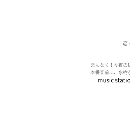
恋
まもなく！今夜の
本番直前に、水樹
— music stat