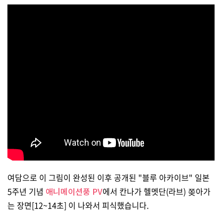
여담으로 이 그림이 완성된 이후 공개된 "블루 아카이브" 일본
5주년 기념
애니메이션풍 PV
에서 칸나가 헬멧단(라브) 쫒아가
는 장면[12~14초] 이 나와서 피식했습니다.