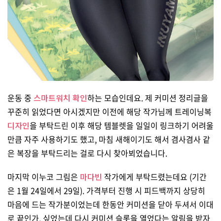
운동 중
스마트워치 확인
하는 모습인데요. 제 커미션 정리글을
꾸준히 읽었다면 아시겠지만 이전에 해당 작가님께 트레이닝복
디자인
을 부탁드린 이후 해당 템블렛을 일일이 링크하기 어려울
만큼 자주 사용하기도 했고, 마침 새해이기도 해서 겸사겸사 같
은 복장을 부탁드리는 걸로 다시 찾아뵈었습니다.
마지막 이누코 그림은
마다빈
작가에게 부탁드렸는데요 (기간
은 1월 24일에서 29일). 가격부터 진행 시 피드백까지 상당히
마음에 드는 작가분이었는데 한동안 커미션을 닫아 두셔서 이대
로 끝인가, 싶었는데 다시 커미션 슬롯을 열었다는 알림을 받자