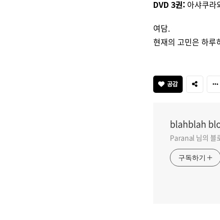
DVD 3권:
아샤쿠라와
여담.
현재의 고민은 하루히
공감
blahblah bl
Paranal 님의 
구독하기